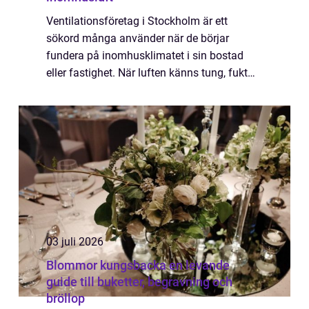
Ventilationsföretag i Stockholm är ett
sökord många använder när de börjar
fundera på inomhusklimatet i sin bostad
eller fastighet. När luften känns tung, fukt
samlas på fönstren eller en...
03 juli 2026
Blommor kungsbacka en levande
guide till buketter, begravning och
bröllop