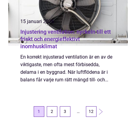
15 januari 2026
Injustering ventilation: nyckeln till ett
friskt och energieffektivt
inomhusklimat
En korrekt injusterad ventilation är en av de
viktigaste, men ofta mest förbisedda,
delarna i en byggnad. När luftflödena är i
balans får varje rum rätt mängd till- och
frånluft. Det ger bättre h&au...
1
2
3
…
12