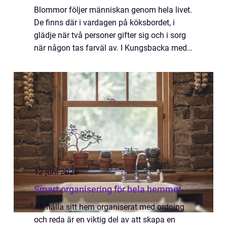
Blommor följer människan genom hela livet.
De finns där i vardagen på köksbordet, i
glädje när två personer gifter sig och i sorg
när någon tas farväl av. I Kungsbacka med
omnejd har intresset för vackra
arrangemang vuxit sig starkt, både bland
priva...
12 juni 2026
Smart organisering för hela hemmet
Att hålla sitt hem organiserat med ordning
och reda är en viktig del av att skapa en