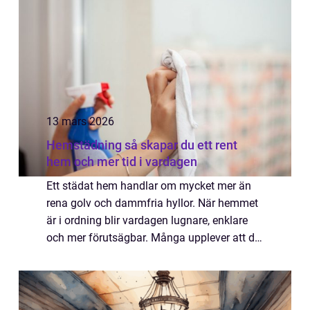
ef...
13 mars 2026
Hemstädning så skapar du ett rent
hem och mer tid i vardagen
Ett städat hem handlar om mycket mer än
rena golv och dammfria hyllor. När hemmet
är i ordning blir vardagen lugnare, enklare
och mer förutsägbar. Många upplever att de
sover bättre, hinner mer och till och med
bråkar mindre när städningen fungerar. ...