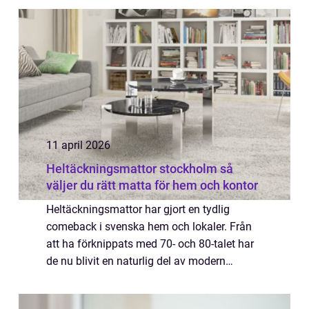
kundupplevelsen. Förseningar, skador eller
bristande k...
11 april 2026
Heltäckningsmattor stockholm så
väljer du rätt matta för hem och kontor
Heltäckningsmattor har gjort en tydlig
comeback i svenska hem och lokaler. Från
att ha förknippats med 70- och 80-talet har
de nu blivit en naturlig del av modern
inredning. Framför allt i Stockholm, där
många vill kombinera stil med funktion, har