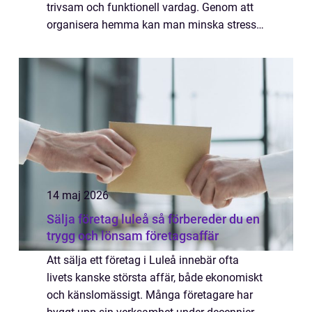
trivsam och funktionell vardag. Genom att
organisera hemma kan man minska stress,
öka effektivitet och skapa ett mer
harmoniskt boende. Trots att det...
14 maj 2026
Sälja företag luleå så förbereder du en
trygg och lönsam företagsaffär
Att sälja ett företag i Luleå innebär ofta
livets kanske största affär, både ekonomiskt
och känslomässigt. Många företagare har