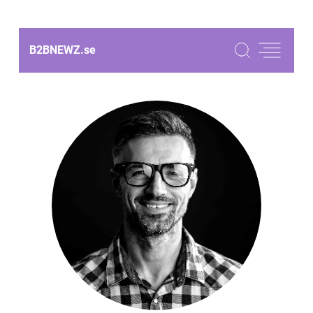
B2BNEWZ.
se