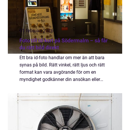
01 februari 2026
Foto till id-kort på Södermalm – så får
du rätt bild direkt
Ett bra id-foto handlar om mer än att bara
synas på bild. Rätt vinkel, rätt ljus och rätt
format kan vara avgörande för om en
myndighet godkänner din ansökan eller
skickar tillbaka den. Den som söker...