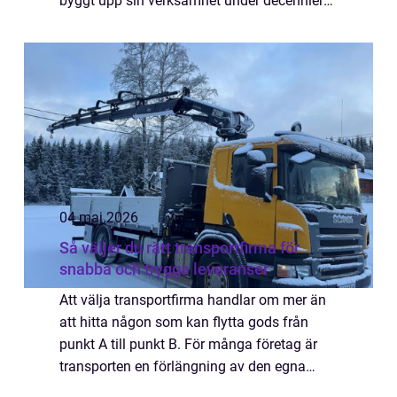
byggt upp sin verksamhet under decennier
och står plötsligt inför frågor om värdering,
köpare, timing och hur processen fa...
04 maj 2026
Så väljer du rätt transportfirma för
snabba och trygga leveranser
Att välja transportfirma handlar om mer än
att hitta någon som kan flytta gods från
punkt A till punkt B. För många företag är
transporten en förlängning av den egna
verksamheten en direkt del av