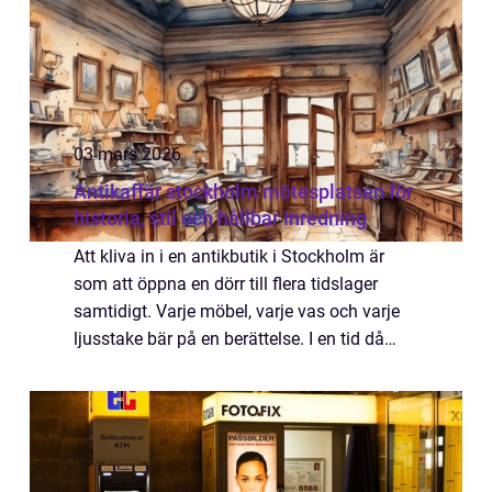
03 mars 2026
Antikaffär stockholm mötesplatsen för
historia, stil och hållbar inredning
Att kliva in i en antikbutik i Stockholm är
som att öppna en dörr till flera tidslager
samtidigt. Varje möbel, varje vas och varje
ljusstake bär på en berättelse. I en tid då
nyproducerat dominerar inredningsvärlden
söker sig allt fler till antikhand...