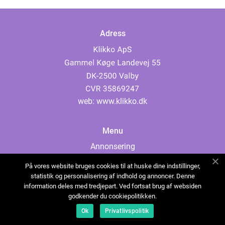
Adress
web:
www.klikko.dk
Menu
Annonsering
Om oss
På vores website bruges cookies til at huske dine indstillinger,
Cookies
statistik og personalisering af indhold og annoncer. Denne
information deles med tredjepart. Ved fortsat brug af websiden
Kontakta oss
godkender du cookiepolitikken.
Sitemap
Ok
Privatlivspolitik