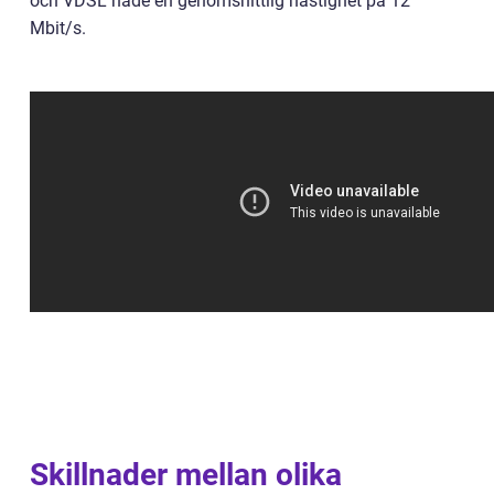
och VDSL hade en genomsnittlig hastighet på 12
Mbit/s.
Skillnader mellan olika