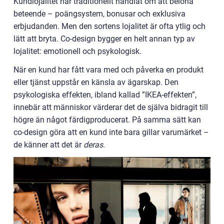
Kundlojalitet har traditionellt handlat om att belöna
beteende – poängsystem, bonusar och exklusiva
erbjudanden. Men den sortens lojalitet är ofta ytlig och
lätt att bryta. Co-design bygger en helt annan typ av
lojalitet: emotionell och psykologisk.
När en kund har fått vara med och påverka en produkt
eller tjänst uppstår en känsla av ägarskap. Den
psykologiska effekten, ibland kallad ”IKEA-effekten”,
innebär att människor värderar det de själva bidragit till
högre än något färdigproducerat. På samma sätt kan
co-design göra att en kund inte bara gillar varumärket –
de känner att det är
deras
.