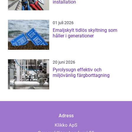
installation
01 juli 2026
Emaljskylt tidlös skyltning som
håller i generationer
20 juni 2026
Pyrolysugn effektiv och
miljövänlig färgborttagning
Adress