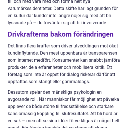
till och med vara med och forma helt nya
varumärkesidentiteter. Detta skifte har lagt grunden för
en kultur där kunder inte längre nöjer sig med att bli
lyssnade på – de förväntar sig att bli involverade.
Drivkrafterna bakom förändringen
Det finns flera krafter som driver utvecklingen mot ökat
kundinflytande. Den mest uppenbara är transparensen
som internet medfört. Konsumenter kan snabbt jämföra
produkter, dela erfarenheter och mobilisera kritik. Ett
företag som inte är öppet för dialog riskerar därför att
uppfattas som stängt eller gammaldags.
Dessutom spelar den mänskliga psykologin en
avgörande roll. När människor får möjlighet att påverka
upplever de både större tillfredsställelse och starkare
känslomässig koppling till slutresultatet. Att bli hörd är
en sak – men att se sina idéer förverkligas är något helt
annat. För företag innebär det en chans att skapa