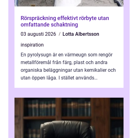
Rörspräckning effektivt rörbyte utan
omfattande schaktning
03 augusti 2026
Lotta Albertsson
inspiration
En pyrolysugn är en värmeugn som rengör
metallföremål från färg, plast och andra
organiska beläggningar utan kemikalier och
utan öppen låga. I stället används
kontrollerad hög värme som förkolnar belä...