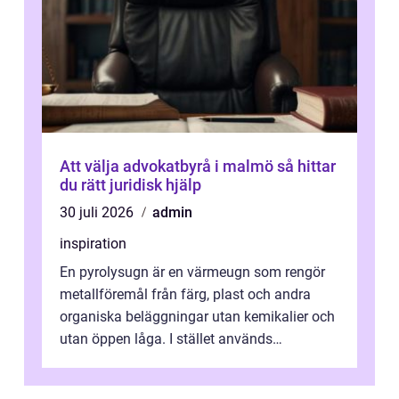
Att välja advokatbyrå i malmö så hittar
du rätt juridisk hjälp
30 juli 2026
admin
inspiration
En pyrolysugn är en värmeugn som rengör
metallföremål från färg, plast och andra
organiska beläggningar utan kemikalier och
utan öppen låga. I stället används
kontrollerad hög värme som förkolnar belä...