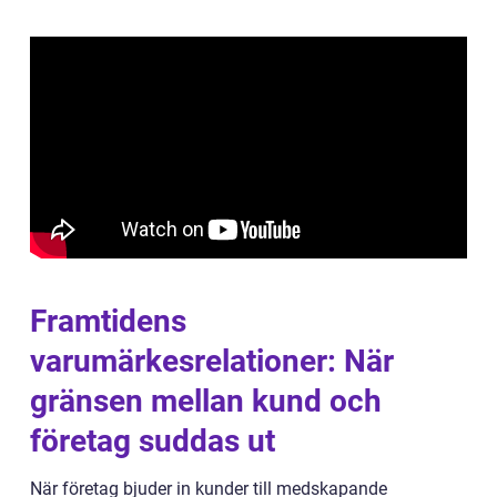
Framtidens
varumärkesrelationer: När
gränsen mellan kund och
företag suddas ut
När företag bjuder in kunder till medskapande