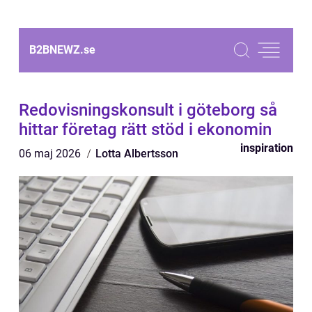
B2BNEWZ.
se
Redovisningskonsult i göteborg så
hittar företag rätt stöd i ekonomin
inspiration
06 maj 2026
Lotta Albertsson