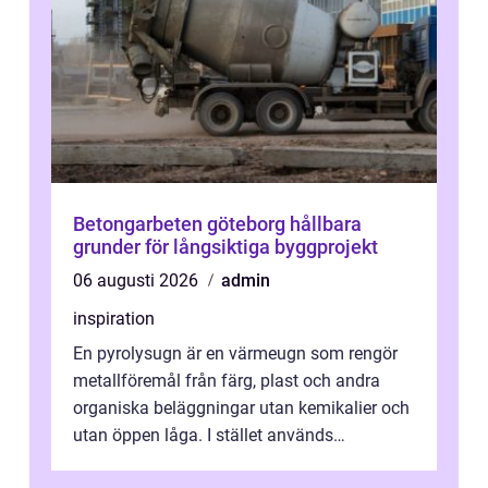
Betongarbeten göteborg hållbara
grunder för långsiktiga byggprojekt
06 augusti 2026
admin
inspiration
En pyrolysugn är en värmeugn som rengör
metallföremål från färg, plast och andra
organiska beläggningar utan kemikalier och
utan öppen låga. I stället används
kontrollerad hög värme som förkolnar belä...