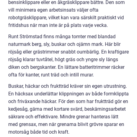
bensinklippare eller en åkgräsklippare bättre. Den som
vill minimera egen arbetsinsats väljer ofta
robotgräsklippare, vilket kan vara särskilt praktiskt vid
fritidshus när man inte är på plats varje vecka.
Runt Strömstad finns många tomter med blandad
naturmark berg, sly, buskar och ojämn mark. Här blir
röjsåg eller grästrimmer snabbt oumbärlig. En kraftigare
röjsåg klarar tuvtåtel, högt gräs och yngre sly längs
diken och bergskanter. En lättare batteritrimmer räcker
ofta för kanter, runt träd och intill murar.
Buskar, häckar och fruktträd kräver sin egen utrustning.
En häcksax underlättar klippningen av både formklippta
och friväxande häckar. För den som har fruktträd gör en
kedjesåg, gärna med kortare svärd, beskärningsarbetet
säkrare och effektivare. Mindre grenar hanteras lätt
med grensax, men när grenarna blivit grövre sparar en
motorsåg både tid och kraft.