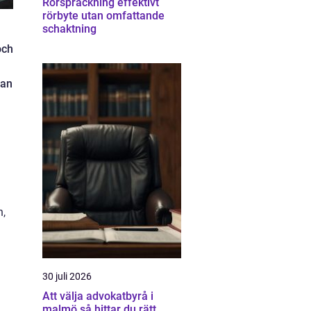
Rörspräckning effektivt
rörbyte utan omfattande
schaktning
och
nan
n,
30 juli 2026
Att välja advokatbyrå i
malmö så hittar du rätt