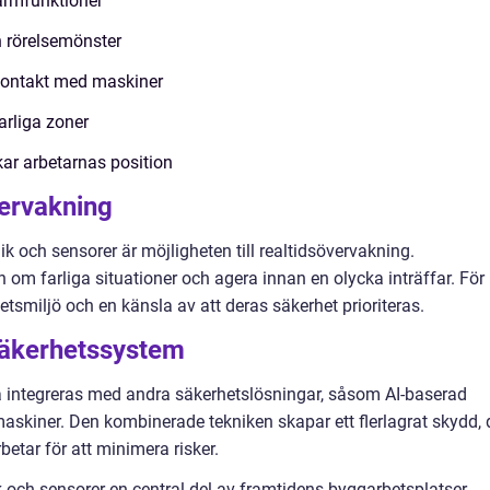
armfunktioner
h rörelsemönster
kontakt med maskiner
arliga zoner
r arbetarnas position
vervakning
k och sensorer är möjligheten till realtidsövervakning.
n om farliga situationer och agera innan en olycka inträffar. För
etsmiljö och en känsla av att deras säkerhet prioriteras.
säkerhetssystem
å integreras med andra säkerhetslösningar, såsom AI-baserad
skiner. Den kombinerade tekniken skapar ett flerlagrat skydd, 
tar för att minimera risker.
och sensorer en central del av framtidens byggarbetsplatser.