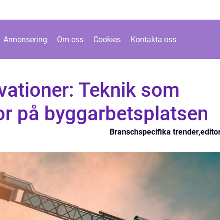
Annonsering
Om oss
Cookies
Kontakta oss
vationer: Teknik som
or på byggarbetsplatsen
Branschspecifika trender
,
editor