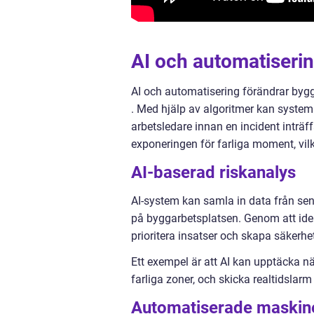
AI och automatiseri
AI och automatisering förändrar byg
. Med hjälp av algoritmer kan system
arbetsledare innan en incident inträ
exponeringen för farliga moment, vilk
AI-baserad riskanalys
AI-system kan samla in data från sens
på byggarbetsplatsen. Genom att iden
prioritera insatser och skapa säkerhe
Ett exempel är att AI kan upptäcka när
farliga zoner, och skicka realtidslarm 
Automatiserade maskine