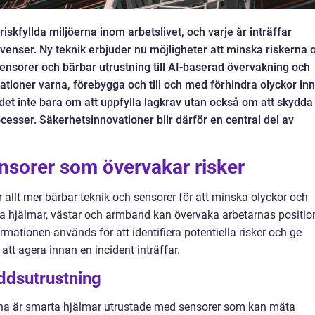
skfyllda miljöerna inom arbetslivet, och varje år inträffar
venser. Ny teknik erbjuder nu möjligheter att minska riskerna 
ensorer och bärbar utrustning till AI-baserad övervakning och
tioner varna, förebygga och till och med förhindra olyckor in
det inte bara om att uppfylla lagkrav utan också om att skydda
cesser. Säkerhetsinnovationer blir därför en central del av
nsorer som övervakar risker
allt mer bärbar teknik och sensorer för att minska olyckor och
a hjälmar, västar och armband kan övervaka arbetarnas positio
formationen används för att identifiera potentiella risker och ge
t att agera innan en incident inträffar.
ddsutrustning
rna är smarta hjälmar utrustade med sensorer som kan mäta