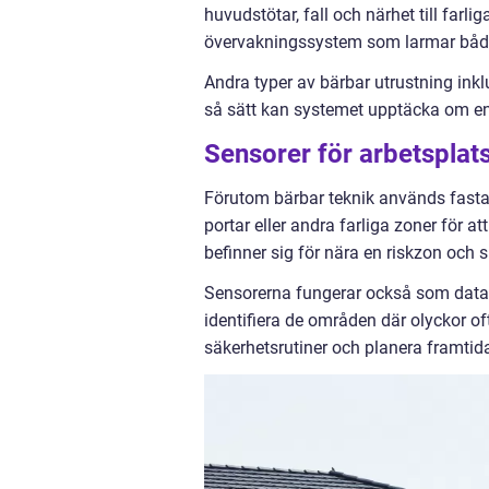
huvudstötar, fall och närhet till farli
övervakningssystem som larmar både a
Andra typer av bärbar utrustning ink
så sätt kan systemet upptäcka om en ar
Sensorer för arbetsplat
Förutom bärbar teknik används fasta
portar eller andra farliga zoner för a
befinner sig för nära en riskzon och sk
Sensorerna fungerar också som datain
identifiera de områden där olyckor oft
säkerhetsrutiner och planera framti