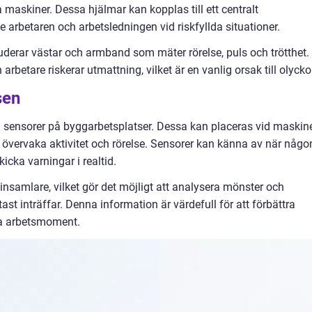
ga maskiner. Dessa hjälmar kan kopplas till ett centralt
rbetaren och arbetsledningen vid riskfyllda situationer.
luderar västar och armband som mäter rörelse, puls och trötthet.
betare riskerar utmattning, vilket är en vanlig orsak till olycko
sen
 sensorer på byggarbetsplatser. Dessa kan placeras vid maskine
tt övervaka aktivitet och rörelse. Sensorer kan känna av när någo
icka varningar i realtid.
samlare, vilket gör det möjligt att analysera mönster och
ast inträffar. Denna information är värdefull för att förbättra
da arbetsmoment.