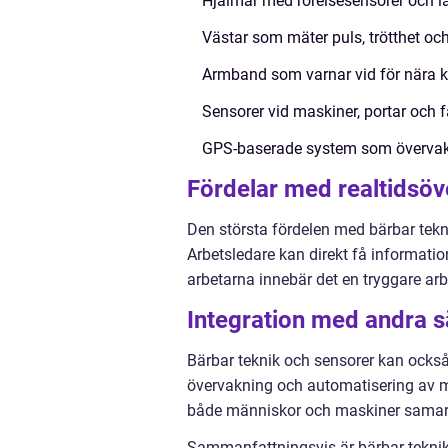
Hjälmar med rörelsesensorer och l
Västar som mäter puls, trötthet oc
Armband som varnar vid för nära 
Sensorer vid maskiner, portar och f
GPS-baserade system som övervaka
Fördelar med realtidsö
Den största fördelen med bärbar tekni
Arbetsledare kan direkt få informatio
arbetarna innebär det en tryggare arb
Integration med andra 
Bärbar teknik och sensorer kan ocks
övervakning och automatisering av ma
både människor och maskiner samarbe
Sammanfattningsvis är bärbar teknik 