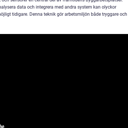
 analysera data och integrera med andra system kan olyckor
öjligt tidigare. Denna teknik gör arbetsmiljön både tryggare och